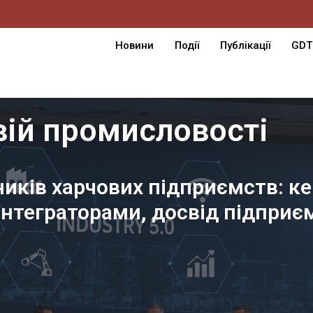
Новини
Події
Публікації
GDT
овій промисловості
ників харчових підприємств: к
з інтеграторами, досвід підпр