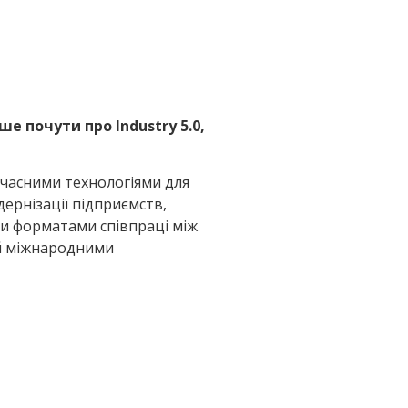
е почути про Industry 5.0,
учасними технологіями для
ернізації підприємств,
и форматами співпраці між
 й міжнародними