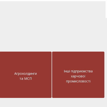
Інші підприємства
Агрохолдинги
харчової
та МСП
промисловості