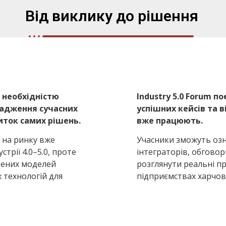
Від виклику до рішення
 необхідністю
Industry 5.0 Forum п
вадження сучасних
успішних кейсів та в
иток самих рішень.
вже працюють.
 на ринку вже
Учасники зможуть озн
трії 4.0–5.0, проте
інтеграторів, обговор
рених моделей
розглянути реальні п
 технологій для
підприємствах харчово