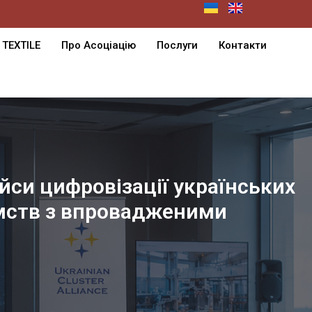
 TEXTILE
Про Асоціацію
Послуги
Контакти
ейси цифровізації українських
иємств з впровадженими