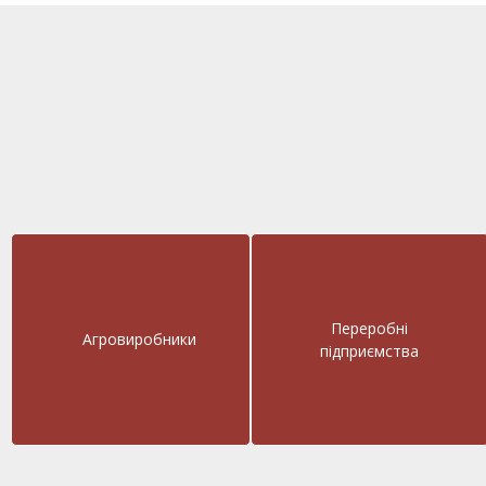
Переробні
Агровиробники
підприємства